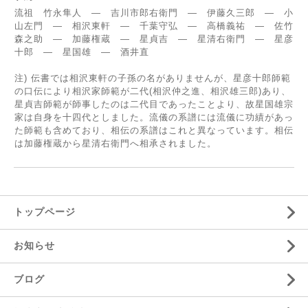
流祖 竹永隼人 ―
吉川市郎右衛門 ―
伊藤久三郎 ―
小
山左門 ―
相沢東軒 ―
千葉守弘 ―
高橋義祐 ―
佐竹
森之助 ―
加藤権蔵 ―
星貞吉 ―
星清右衛門 ―
星彦
十郎 ―
星国雄 ―
酒井直
注) 伝書では相沢東軒の子孫の名がありませんが、星彦十郎師範
の口伝により相沢家師範が二代(相沢仲之進、相沢雄三郎)あり、
星貞吉師範が師事したのは二代目であったことより、故星国雄宗
家は自身を十四代としました。流儀の系譜には流儀に功績があっ
た師範も含めており、相伝の系譜はこれと異なっています。相伝
は加藤権蔵から星清右衛門へ相承されました。
トップページ
お知らせ
ブログ