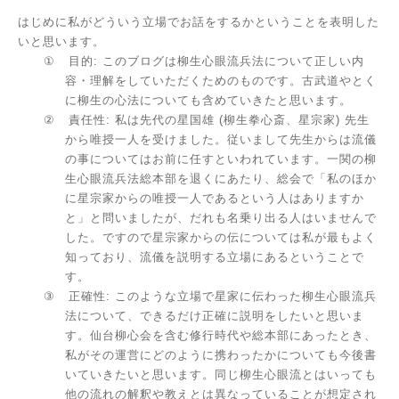
はじめに私がどういう立場でお話をするかということを表明した
いと思います。
①
目的
:
このブログは柳生心眼流兵法について正しい内
容・理解をしていただくためのものです。古武道やとく
に柳生の心法についても含めていきたと思います。
②
責任性
:
私は先代の星国雄
(
柳生拳心斎、星宗家
)
先生
から唯授一人を受けました。従いまして先生からは流儀
の事についてはお前に任すといわれています。一関の柳
生心眼流兵法総本部を退くにあたり、総会で「私のほか
に星宗家からの唯授一人であるという人はありますか
と」と問いましたが、だれも名乗り出る人はいませんで
した。ですので星宗家からの伝については私が最もよく
知っており、流儀を説明する立場にあるということで
す。
③
正確性
:
このような立場で星家に伝わった柳生心眼流兵
法について、できるだけ正確に説明をしたいと思いま
す。仙台柳心会を含む修行時代や総本部にあったとき、
私がその運営にどのように携わったかについても今後書
いていきたいと思います。同じ柳生心眼流とはいっても
他の流れの解釈や教えとは異なっていることが想定され