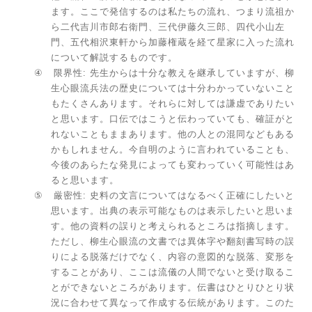
ます。ここで発信するのは私たちの流れ、つまり流祖か
ら二代吉川市郎右衛門、三代伊藤久三郎、四代小山左
門、五代相沢東軒から加藤権蔵を経て星家に入った流れ
について解説するものです。
④
限界性
:
先生からは十分な教えを継承していますが、柳
生心眼流兵法の歴史については十分わかっていないこと
もたくさんあります。それらに対しては謙虚でありたい
と思います。口伝ではこうと伝わっていても、確証がと
れないこともままあります。他の人との混同などもある
かもしれません。今自明のように言われていることも、
今後のあらたな発見によっても変わっていく可能性はあ
ると思います。
⑤
厳密性
:
史料の文言についてはなるべく正確にしたいと
思います。出典の表示可能なものは表示したいと思いま
す。他の資料の誤りと考えられるところは指摘します。
ただし、柳生心眼流の文書では異体字や翻刻書写時の誤
りによる脱落だけでなく、内容の意図的な脱落、変形を
することがあり、ここは流儀の人間でないと受け取るこ
とができないところがあります。伝書はひとりひとり状
況に合わせて異なって作成する伝統があります。このた