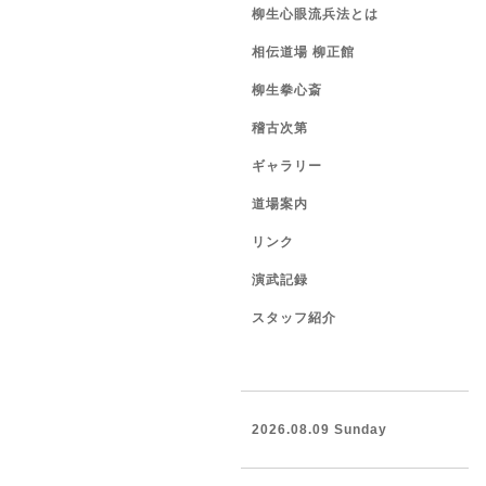
柳生心眼流兵法とは
相伝道場 柳正館
柳生拳心斎
稽古次第
ギャラリー
道場案内
リンク
演武記録
スタッフ紹介
2026.08.09 Sunday