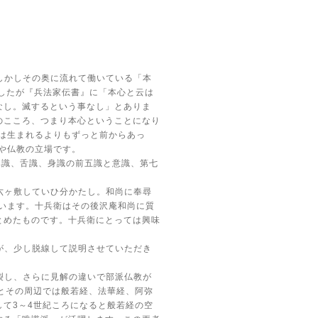
しかしその奥に流れて働いている「本
したが『兵法家伝書』に「本心と云は
なし。滅するという事なし」とありま
のこころ、つまり本心ということになり
は生まれるよりもずっと前からあっ
や仏教の立場です。
鼻識、舌識、身識の前五識と意識、第七
六ヶ敷していひ分かたし。和尚に奉尋
います。十兵衛はその後沢庵和尚に質
とめたものです。十兵衛にとっては興味
が、少し脱線して説明させていただき
裂し、さらに見解の違いで部派仏教が
とその周辺では般若経、法華経、阿弥
して
3
～
4
世紀ころになると般若経の空