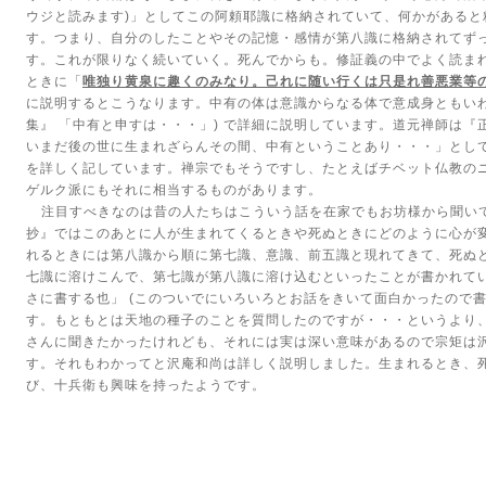
ウジと読みます
)
」としてこの阿頼耶識に格納されていて、何かがあると
す。つまり、自分のしたことやその記憶・感情が第八識に格納されてず
す。これが限りなく続いていく。死んでからも。修証義の中でよく読ま
ときに「
唯独り黄泉に趣くのみなり。己れに随い行くは只是れ善悪業等
に説明するとこうなります。中有の体は意識からなる体で意成身ともい
集』 「中有と申すは・・・」
)
で詳細に説明しています。道元禅師は『
いまだ後の世に生まれざらんその間、中有ということあり・・・」とし
を詳しく記しています。禅宗でもそうですし、たとえばチベット仏教の
ゲルク派にもそれに相当するものがあります。
注目すべきなのは昔の人たちはこういう話を在家でもお坊様から聞い
抄』ではこのあとに人が生まれてくるときや死ぬときにどのように心が
れるときには第八識から順に第七識、意識、前五識と現れてきて、死ぬ
七識に溶けこんで、第七識が第八識に溶け込むといったことが書かれて
さに書する也」
(
このついでにいろいろとお話をきいて面白かったので
す。もともとは天地の種子のことを質問したのですが・・・というより
さんに聞きたかったけれども、それには実は深い意味があるので宗矩は
す。それもわかってと沢庵和尚は詳しく説明しました。生まれるとき、
び、十兵衛も興味を持ったようです。