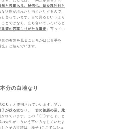
います。たとえば、『兵法家伝書』の
有無と云事あり。秘伝也。是を種利剣と
ろな状態が現れたり消えたりするので、
ろと言っています。目で見るというより
くことではなく、立ち合いでいろいろと
ぱ此等の言葉しりがたき事也
」言ってい
利剣の有無を見ることちがはば百手を
所也」と結んでいます。
云、本分の白地なり
地なり
」と説明されていいます。第八
種子が残る
故なり。
一切の善悪の業、此
書かれています。この「〇〇するぞ」と
師の先生がこういう言い方をしていたよ
動したその痕跡は「種子
(
ここではシュ