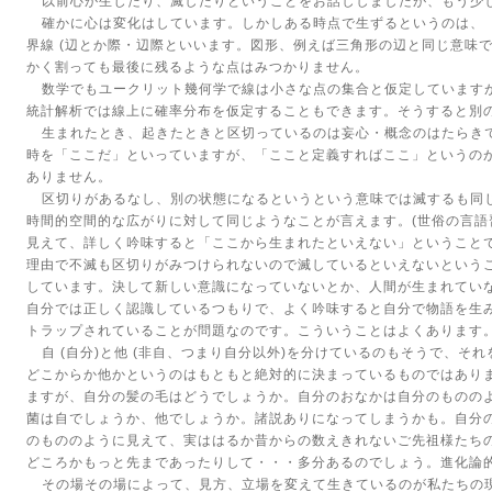
以前心が生じたり、滅したりということをお話ししましたが、もう少
確かに心は変化はしています。しかしある時点で生ずるというのは、
界線
(
辺とか際・辺際といいます。図形、例えば三角形の辺と同じ意味
かく割っても最後に残るような点はみつかりません。
数学でもユークリット幾何学で線は小さな点の集合と仮定しています
統計解析では線上に確率分布を仮定することもできます。そうすると別
生まれたとき、起きたときと区切っているのは妄心・概念のはたらき
時を「ここだ」といっていますが、「ここと定義すればここ」というの
ありません。
区切りがあるなし、別の状態になるというという意味では滅するも同
時間的空間的な広がりに対して同じようなことが言えます。
(
世俗の言語
見えて、詳しく吟味すると「ここから生まれたといえない」ということ
理由で不滅も区切りがみつけられないので滅しているといえないという
しています。決して新しい意識になっていないとか、人間が生まれてい
自分では正しく認識しているつもりで、よく吟味すると自分で物語を生
トラップされていることが問題なのです。こういうことはよくあります
自
(
自分
)
と他
(
非自、つまり自分以外
)
を分けているのもそうで、それ
どこからか他かというのはもともと絶対的に決まっているものではあり
ますが、自分の髪の毛はどうでしょうか。自分のおなかは自分のものの
菌は自でしょうか、他でしょうか。諸説ありになってしまうかも。自分
のもののように見えて、実ははるか昔からの数えきれないご先祖様たち
どころかもっと先まであったりして・・・多分あるのでしょう。進化論
その場その場によって、見方、立場を変えて生きているのが私たちの