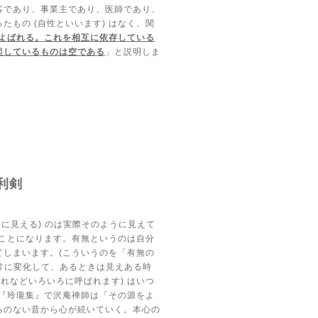
客であり、事業主であり、医師であり、
ったもの
(
自性といいます
)
はなく、関
よばれる。これを相互に依存している
起しているものは空である
」と説明しま
種利剣
うに見える
)
のは実際そのように見えて
ことになります。有無というのは自分
てしまいます。
(
こういうのを「有無の
常に変化して、あるときは見えある時
かれなどいろいろに呼ばれます
)
はいつ
『玲瓏集』で沢庵禅師は「その源をよ
るのない昔から心が続いていく。本心の