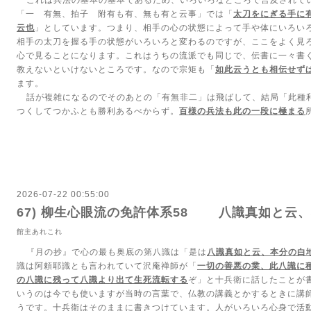
これは兵法の基本の基本であるため、いろいろなところで言及されて
「一 有無、拍子 附有も有、無も有と云事」では「
太刀をにぎる手に
云也
」としています。つまり、相手の心の状態によって手や体にいろい
相手の太刀を握る手の状態がいろいろと変わるのですが、ここをよく見
心で見ることになります。これはうちの流派でも同じで、伝書に一々書
教えないといけないところです。なので宗矩も「
如此云うとも相伝せず
ます。
話が複雑になるのでそのあとの「有無非二」は飛ばして、結局「此種
つくしてつかふとも勝利あるべからず。
百様の兵法も此の一段に極まる
2026-07-22 00:55:00
67) 柳生心眼流の免許体系58 八識真如と
館主あれこれ
『月の抄』で心の最も奥底の第八識は「是は
八識真如と云、本分の白
識は阿頼耶識とも言われていて沢庵禅師が「
一切の善悪の業、此八識に
の八識に残って八識より出て生死流転する
ぞ」と十兵衛に話したことが
いうのは今でも使いますが当時の言葉で、仏教の講義とかするときに講
うです。十兵衛はそのままに書きつけています。人がいろいろ心身で活