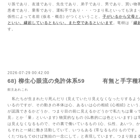
り孫であり、友達であり、先生であり、弟子であり、男であり、買い物
患者であり、乗客であり、運転手であり・・・つまり私といっても決ま
係性によって名前
(
仮名・概念
)
がつくということ。
子がいるから父母と
といい、縁起しているともいい、また空であるといいます
。竜樹は「
縁
す。
2026-07-29 00:42:00
68) 柳生心眼流の免許体系59 有無と手字
館主あれこれ
私たちが生まれたり死んだり
(
見えていたり見えなくなったりするよ
いるのですが、その動きの本体は心、あるいは心の相続
(
心相続
)
という
が認識できるかどうか、つまり目の前に見えるかどうかで私たちは量っ
見」とか「量」といいます
)
物質的なもの
(
仏教的には色といいます
)
は
は見えなくなるもので、その裏で働いているもの
(
心、仏性、あいつ、
もそれと一緒に働き活動していて、いつもある
(
常なるもの
)
ものです。
くたづねもてゆけば無始の一念にして」と表現しています。つまり始ま