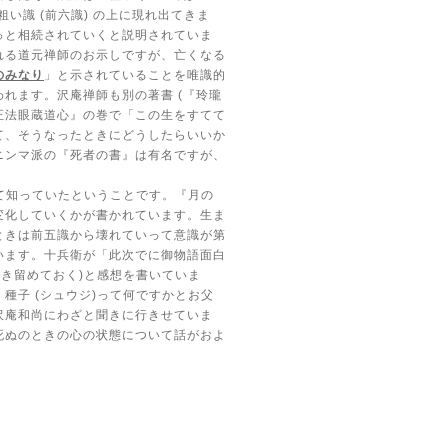
粗い識
(
前六識
)
の上に現れ出てきま
っと相続されていくと説明されていま
れる道元禅師のお示しですが、亡くなる
のみなり
」と示されていることを唯識的
われます。沢庵禅師も別の著書
(
『玲瓏
正法眼蔵道心』の巻で「この生をすてて
て、そうなったときにどうしたらいいか
ニンマ派の『死者の書』は有名ですが、
て知っていたということです。『月の
変化していくかが書かれています。生ま
ときは前五識から壊れていって意識が第
います。十兵衛が「此次でに御物語面白
書き留めておく
)
と感想を書いていま
、種子
(
シュウジ
)
って何ですかとお父
沢庵和尚にわざと聞きに行きせていま
死ぬのときの心の状態について話がおよ