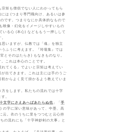
も宗矩も僧侶でない人にわかってもら
的には
(
つまり専門職向け、あるいは参
いのです。つまりなにか具体的なもので
も映像・幻化をイメージしやすいもの
ている心
(
本心
)
などももう一押しして
す。
は思いますが、仏教では「魂」を独立
いうふうに考えます。『玲瓏集』では
器官とそのはたらき
)
もなきものなり。
す。これは本心のことです。
現れてくる」でよいと宗矩は考えてい
話が出てきます。これは主には手のうご
最初からよく見て掛かるよう教えていま
き方をします。私たちの流れでは十字
ます。
十文字にさえあへばあたらぬ也
」「
手
用
)
の字に深い意味があって、中墨、高
に云。衣のうちに里をつつむと云心持
たちの流れにも「十字神妙剣の大事」と