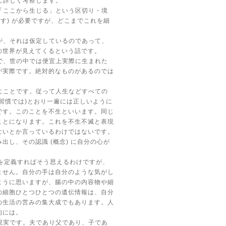
し詳しく考察します。
「ここから生じる」という区切り・境
です
)
が必要ですが、どこまでこれを細
が、それは仮定しているのであって、
の世界が見えてくるという話です。
で、世の中では便宜上実際に生まれた
が実際です。絶対的なものがあるのでは
じことです。従って人生などすべての
習慣では
)
とおり一遍には正しいように
です。このことを不生といいます。同じ
ことになります。これを不生不滅と表現
ないとか言っているわけではないです。
み出し、その認識
(
概念
)
に自分の心が
。
を定義すればそう思えるわけですが、
ません。自分の手は自分のような気がし
ように思いますが、腸の中の内容物や細
の細胞ひとつひとつの遺伝情報は、自分
の生活の営みの集大成でもあります。人
的には。
現実です。夫であり父であり、子であ