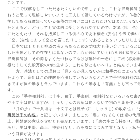
ことです。
ここで誤解をしていただきたくないので申しますと、これは沢庵禅師
おうと思って理解しやすいように工夫して話しているわけですが、仏教
学してある程度知っている在俗の方向けには
)
これだけではまだたりな
たとえると、どうしても実体的に受けとられやすいので、対象
(
境・色
)
にたとえたり、それを把握している側の心である概念
(
妄心
)
や裏で働い
「空」
(
自性によって空とか言ったりします
)
であることをいったりしま
日本ではもともと神道の考えもあるためお坊様方も使い分けていると
した実体としての存在とは見ないので、心が続いていく
(
心相続
)
状態と
沢庵禅師は「その源をよくたづねもてゆけば無始の一念にして根
(
感覚
根なくして先般万般の物出生する、これを妙ともいへり」と結んでいま
一方、兵法としての理解は「見えるか見えないかは相手の心によって
たようで、宗矩はこの理解を応用していろいろなところで手字種利剣の
きですが体の動きも含んでいます。これらの動きを「有無」とも言って
す。
この「手字種利剣」は十字、種子、手裏剣、種利剣などいろいろな書
や十文字は使いますが、しゅりけんの言葉は使わないで別の言葉を使い
『月の抄』で十兵衛は「十文字とは種子
(
注 しゅうじ
)
の改名也」「
裏見は手の内也
」と記しています。またこの「裏」
(
おそらくは裡の代
上、神妙剣の意味を含むとも書かれています。
(
「裏の字に心持あり。理
あり。里は中墨、高上、神妙剣なり。心を衣につつみて置となり」
)
私
いう口伝があります。