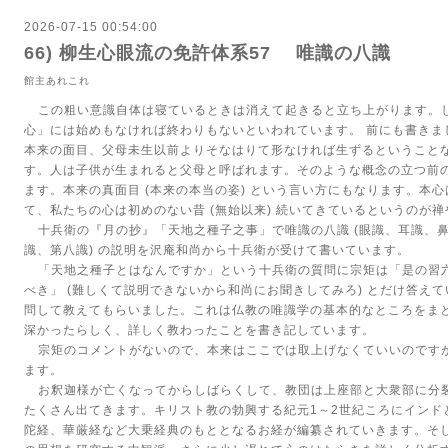
2026-07-15 00:54:00
66) 柳生心眼流の免許体系57 唯識の八識
館主あれこれ
この粗い意識自体は寝ているときは消えて起きると立ち上がります。
心」には始めもなければ終わりもないといわれています。 前にも書きま
本来の面目、父母未生以前よりそなはりて形なければ生ずるということ
す。人は子供が生まれると父母と呼ばれます。そのような概念の立つ前
ます。本来の真面目
(
本来の本当の姿
)
という言い方にもなります。本心
て、私たちの心は初めのない昔
(
無始以来
)
続いてきているというのが禅
十兵衛の『月の抄』「天地之種子之事」で唯識の八識
(
眼識、耳識、
識、第八識
)
の説明を沢庵和尚から十兵衛が受けて書いています。
「天地之種子とはなんですか」という十兵衛の質問に宗矩は「是の習
べき」
(
難しくて説明できないから和尚にお聞きしてみろ
)
とだけ答えて
問して教えてもらいました。これは仏教の唯識学の基本的なところをま
深かったらしく、詳しく教わったことを書き記しています。
宗矩のコメントがないので、本来はここでは取上げなくていいのです
ます。
お釈迦様が亡くなってからしばらくして、教団は上座部と大衆部に分
たくさん出てきます。キリスト教の勃興する紀元
1
～
2
世紀ころにインド
陀経、華厳経など大乗経典のもととなるお経が編纂されていきます。そ