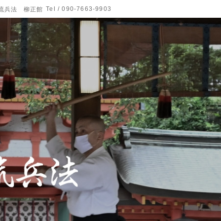
Tel / 090-7663-9903
流兵法 柳正館