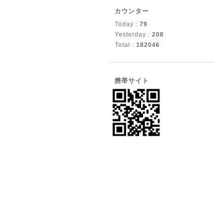
カウンター
Today :
79
Yesterday :
208
Total :
182046
携帯サイト