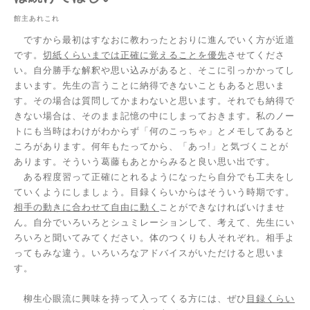
館主あれこれ
ですから最初はすなおに教わったとおりに進んでいく方が近道
です。
切紙くらいまでは正確に覚えることを優先
させてくださ
い。自分勝手な解釈や思い込みがあると、そこに引っかかってし
まいます。先生の言うことに納得できないこともあると思いま
す。その場合は質問してかまわないと思います。それでも納得で
きない場合は、そのまま記憶の中にしまっておきます。私のノー
トにも当時はわけがわからず「何のこっちゃ」とメモしてあると
ころがあります。何年もたってから、「あっ
!
」と気づくことが
あります。そういう葛藤もあとからみると良い思い出です。
ある程度習って正確にとれるようになったら自分でも工夫をし
ていくようにしましょう。目録くらいからはそういう時期です。
相手の動きに合わせて自由に動く
ことができなければいけませ
ん。自分でいろいろとシュミレーションして、考えて、先生にい
ろいろと聞いてみてください。体のつくりも人それぞれ。相手よ
ってもみな違う。いろいろなアドバイスがいただけると思いま
す。
柳生心眼流に興味を持って入ってくる方には、ぜひ
目録くらい