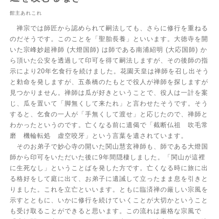
館主あれこれ
禅宗では師匠から認められて嗣法しても、さらに修行を重ねる
のだそうです。このことを「聖胎長養」といいます。大徳寺を開
いた宗峰妙超禅師
(
大燈国師
)
は師である南浦紹明
(
大応国師
)
か
ら頂いた公安を透過して印可を得て嗣法しますが、その後師の指
示により
20
年乞食行を続けました。花園天皇は禅師を召し出そう
と勅命を発しますが、五条橋のたもとで役人が禅師を探しますが
見つかりません。禅師は瓜が好きということで、役人は一計を案
じ、瓜を置いて「脚無くして来たれ」と言わせたそうです。そう
すると、乞食の一人が「手無くして渡せ」と応じたので、禅師と
わかったというのです。亡くなる前に遺偈で「截断仏祖 吹毛常
磨 機輪転処 虚空咬牙」という言葉を遺されています。
そのお弟子で妙心寺の開いた関山慧玄禅師も、師である大燈国
師から印可をいただいた後に
9
年間隠棲しました。「関山が這裡
に生死なし」ということばを発した方です。亡くなる時に旅に出
る格好をして庭に出て、お弟子に遺誡して立ったまま息を引きと
りました。これを立亡といいます。ともに臨済禅の厳しい宗風を
示すとともに、いかに修行を続けていくことが大切かということ
も受け取ることができると思います。この流れは厳格な宗風で