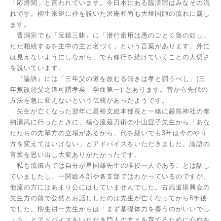
「応燈関」と言われています。今日本にある臨済宗はみなその流
れです。柳生宗矩に禅を説いた沢庵和尚も大燈国師の流れに属し
ます。
曹洞宗でも『宝鏡三昧』に「潜行密用は愚のごとく魯の如し。
ただ相続するを主中の主と名づく」という言葉があります。外に
は見えないようにしながら、でも修行を続けていくことの大切さ
を説いています。
『論語』には「三年父の道を改むる無きは孝と謂うべし」
(
三
年無改於父之道可謂孝矣 学而第一
)
とあります。昔から先代の
方法を急に変えないという伝統があったようです。
先生が亡くなった翌年に星裕文総本部長と一緒に厳島神社の奉
納演武に行ったときに、楊心流薙刀術の小山宜子先生から「あな
たたちの先輩方の立場があるから、代を継いでも
3
年は今のやり
方を変えてはいけない」とアドバイスをいただきました。論語の
言葉を思い出し大変ありがたかったです。
私も流儀内では自分が星国雄先生の唯授一人であることは話し
ていましたし、一関総本部や各支部ではわかっているのですが、
他流の方にはあまり公にはしていませんでした。古武道振興会の
先生方の前で公然とお話ししたのは先生が亡くなってから
8
年後
でした。柳生耕一先生からは「まず基礎体力を養うのがいいでし
ょう」とアドバイスをいただき門人の方々を育てるために心血を