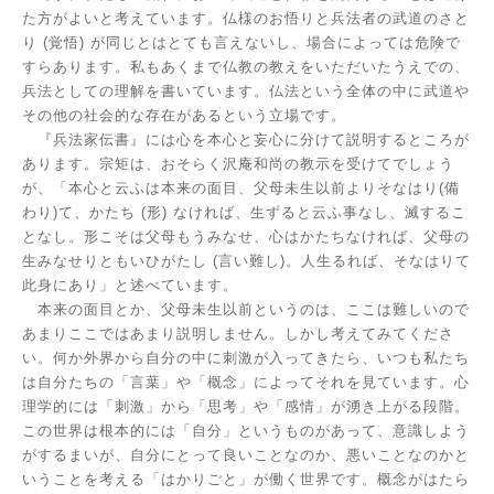
た方がよいと考えています。仏様のお悟りと兵法者の武道のさと
り
(
覚悟
)
が同じとはとても言えないし、場合によっては危険で
すらあります。私もあくまで仏教の教えをいただいたうえでの、
兵法としての理解を書いています。仏法という全体の中に武道や
その他の社会的な存在があるという立場です。
『兵法家伝書』には心を本心と妄心に分けて説明するところが
あります。宗矩は、おそらく沢庵和尚の教示を受けてでしょう
が、「本心と云ふは本来の面目、父母未生以前よりそなはり
(
備
わり
)
て、かたち
(
形
)
なければ、生ずると云ふ事なし、滅するこ
となし。形こそは父母もうみなせ、心はかたちなければ、父母の
生みなせりともいひがたし
(
言い難し
)
。人生るれば、そなはりて
此身にあり」と述べています。
本来の面目とか、父母未生以前というのは、ここは難しいので
あまりここではあまり説明しません。しかし考えてみてくださ
い。何か外界から自分の中に刺激が入ってきたら、いつも私たち
は自分たちの「言葉」や「概念」によってそれを見ています。心
理学的には「刺激」から「思考」や「感情」が湧き上がる段階。
この世界は根本的には「自分」というものがあって、意識しよう
がするまいが、自分にとって良いことなのか、悪いことなのかと
いうことを考える「はかりごと」が働く世界です。概念がはたら