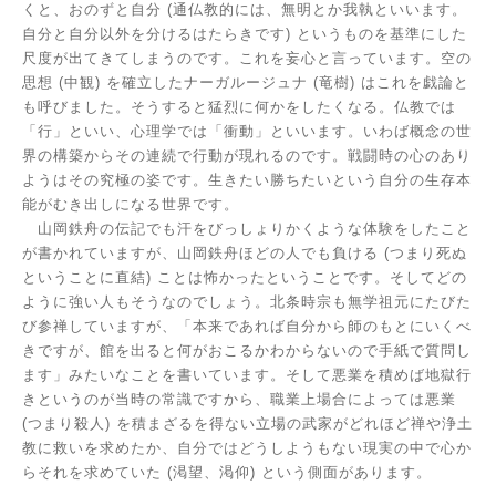
くと、おのずと自分
(
通仏教的には、無明とか我執といいます。
自分と自分以外を分けるはたらきです
)
というものを基準にした
尺度が出てきてしまうのです。これを妄心と言っています。空の
思想 (中観) を確立したナーガルージュナ (竜樹) はこれを戯論と
も呼びました。そうすると猛烈に何かをしたくなる。仏教では
「行」といい、心理学では「衝動」といいます。いわば概念の世
界の構築からその連続で行動が現れるのです。戦闘時の心のあり
ようはその究極の姿です。生きたい勝ちたいという自分の生存本
能がむき出しになる世界です。
山岡鉄舟の伝記でも汗をびっしょりかくような体験をしたこと
が書かれていますが、山岡鉄舟ほどの人でも負ける
(
つまり死ぬ
ということに直結
)
ことは怖かったということです。そしてどの
ように強い人もそうなのでしょう。北条時宗も無学祖元にたびた
び参禅していますが、「本来であれば自分から師のもとにいくべ
きですが、館を出ると何がおこるかわからないので手紙で質問し
ます」みたいなことを書いています。そして悪業を積めば地獄行
きというのが当時の常識ですから、職業上場合によっては悪業
(
つまり殺人
)
を積まざるを得ない立場の武家がどれほど禅や浄土
教に救いを求めたか、自分ではどうしようもない現実の中で心か
らそれを求めていた
(
渇望、渇仰
)
という側面があります。