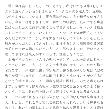
過日坐禅会に行ったとこのことです。私はいつも坐蒲
(
おしり
の下に置くクッション
)
はなるべく大きなものを選んで、座布団
も使うようにしています。座布団は使わない方や椅子を使う方も
いて、座り方はさまざまです。初めての経験だったのですが坐蒲
に坐ったとたんに両脚が痛くなって驚きました。そういえば最近
ストレッチをさぼっていました。こんなことで体が硬くなってい
るんだと気づいて、少し体を大きく揺らしてストレッチをしたら
痛みがだんだんとれてきました。坐禅するときに股関節や膝関節
の柔らかさが大切なんだということに気づきました。若いときと
違ってさぼれば衰えがすぐ出る体。注意しなくては。
沢庵和尚からたくさん禅の教示を受けて、これを武道に照らす
とどうなるか。こういうことを一生懸命に考えていったのが柳生
宗矩です。『兵法家伝書』や宗矩の伝書を見る限り宗矩は仏教の
教えを引用しますが、兵法に応用するとどういうことがいえるか
という立場で書いていて、両者を明確に区別していたと考えられ
ます。伝書で伺う限り流祖も仏教や儒教の言葉をそのままに使う
ということは少数の例を除いては避けていたように考えられま
す。二代の兵法書も深く読み込まないと禅的なものは見出せませ
ん。しかし、それこそが実は言葉にとらわれないという禅的なも
のです。私たちの流れにおいて武道と仏教を混同することは避け