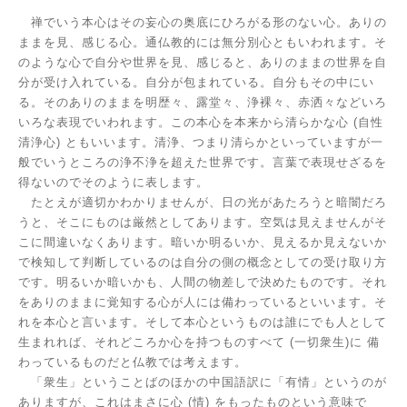
禅でいう本心はその妄心の奥底にひろがる形のない心。ありの
ままを見、感じる心。通仏教的には無分別心ともいわれます。そ
のような心で自分や世界を見、感じると、ありのままの世界を自
分が受け入れている。自分が包まれている。自分もその中にい
る。そのありのままを明歴々、露堂々、浄裸々、赤洒々などいろ
いろな表現でいわれます。この本心を本来から清らかな心
(
自性
清浄心
)
ともいいます。清浄、つまり清らかといっていますが一
般でいうところの浄不浄を超えた世界です。言葉で表現せざるを
得ないのでそのように表します。
たとえが適切かわかりませんが、日の光があたろうと暗闇だろ
うと、そこにものは厳然としてあります。空気は見えませんがそ
こに間違いなくあります。暗いか明るいか、見えるか見えないか
で検知して判断しているのは自分の側の概念としての受け取り方
です。明るいか暗いかも、人間の物差しで決めたものです。それ
をありのままに覚知する心が人には備わっているといいます。そ
れを本心と言います。そして本心というものは誰にでも人として
生まれれば、それどころか心を持つものすべて
(
一切衆生
)
に 備
わっているものだと仏教では考えます。
「衆生」ということばのほかの中国語訳に「有情」というのが
ありますが、これはまさに心
(
情
)
をもったものという意味で