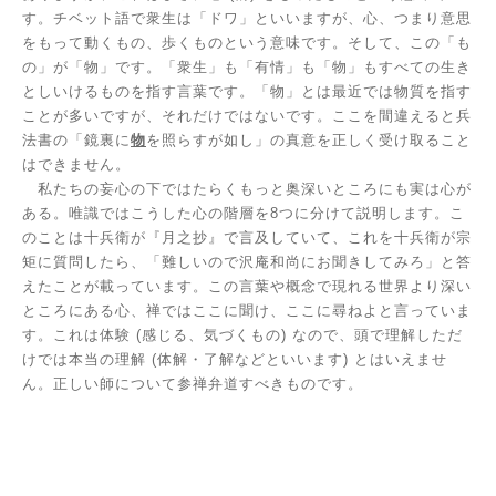
す。チベット語で衆生は「ドワ」といいますが、心、つまり意思
をもって動くもの、歩くものという意味です。そして、この「も
の」が「物」です。「衆生」も「有情」も「物」もすべての生き
としいけるものを指す言葉です。「物」とは最近では物質を指す
ことが多いですが、それだけではないです。ここを間違えると兵
法書の「鏡裏に
物
を照らすが如し」の真意を正しく受け取ること
はできません。
私たちの妄心の下ではたらくもっと奥深いところにも実は心が
ある。唯識ではこうした心の階層を
8
つに分けて説明します。こ
のことは十兵衛が『月之抄』で言及していて、これを十兵衛が宗
矩に質問したら、「難しいので沢庵和尚にお聞きしてみろ」と答
えたことが載っています。この言葉や概念で現れる世界より深い
ところにある心、禅ではここに聞け、ここに尋ねよと言っていま
す。これは体験
(
感じる、気づくもの
)
なので、頭で理解しただ
けでは本当の理解
(
体解・了解などといいます
)
とはいえませ
ん。正しい師について参禅弁道すべきものです。