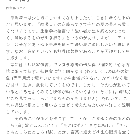
館主あれこれ
最近埼玉は少し過ごしやすくなりましたが、じきに暑くなるの
だと思います。「酷暑日」の定義もできて今年の夏の暑さも厳し
くなりそうです。生物学の格言で「強い者が生き残るのではな
く、適応するものが生き残る」というのがありますが、エアコ
ン、水分などあらゆる手段を使って暑い夏に適応したいと思いま
す。なお、適応といっても無理は禁物であることを医師として申
し添えます。
宗矩は『兵法家伝書』でマヌラ尊者の伝法偈 の前
2
句「心は万
境に随って転ず。転処実に能く幽かなり
(
心というものは外の対
象
(
専門用語で境といいます
)
から刺激が入ると、かぎりなく飛
び回り、動き、変化していくものです。しかし、その心が動いて
いるところをよくみても映像が動いていくようにそこには
(
転処
)
どこを見ても少しもとどまるものがありません
)
」をひいて、こ
れを兵法の眼として用いるにはどう考えたらよいかを詳しく説明
しています。
「その所に心があとを残さずして」とか「こぎゆく舟のあとの
しら
(
白
)
波と云ふごとく」「あとは消えてさきに転じ」「そっ
ともとまらぬところ
(
処
)
」とか。言葉は違えど柳生心眼流も全く