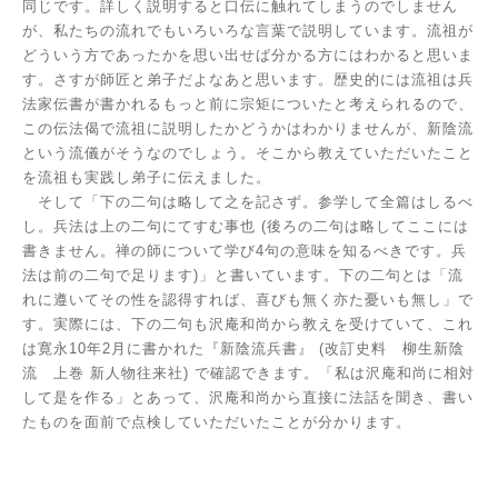
同じです。詳しく説明すると口伝に触れてしまうのでしません
が、私たちの流れでもいろいろな言葉で説明しています。流祖が
どういう方であったかを思い出せば分かる方にはわかると思いま
す。さすが師匠と弟子だよなあと思います。歴史的には流祖は兵
法家伝書が書かれるもっと前に宗矩についたと考えられるので、
この伝法偈で流祖に説明したかどうかはわかりませんが、新陰流
という流儀がそうなのでしょう。そこから教えていただいたこと
を流祖も実践し弟子に伝えました。
そして「下の二句は略して之を記さず。参学して全篇はしるべ
し。兵法は上の二句にてすむ事也
(
後ろの二句は略してここには
書きません。禅の師について学び
4
句の意味を知るべきです。兵
法は前の二句で足ります
)
」と書いています。下の二句とは「流
れに遵いてその性を認得すれば、喜びも無く亦た憂いも無し」で
す。実際には、下の二句も沢庵和尚から教えを受けていて、これ
は寛永
10
年
2
月に書かれた『新陰流兵書』
(
改訂史料 柳生新陰
流 上巻 新人物往来社
)
で確認できます。「私は沢庵和尚に相対
して是を作る」とあって、沢庵和尚から直接に法話を聞き、書い
たものを面前で点検していただいたことが分かります。