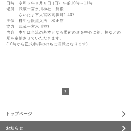
日時 令和６年９月８日 (日) 午前10時～11時
場所 武蔵一宮氷川神社 舞殿
さいたま市大宮区高鼻町1-407
主催 柳生心眼流兵法 柳正館
協力 武蔵一宮氷川神社
内容 本年は当流の基本となる柔術の形を中心に剣、棒などの
形を奉納させていただきます。
(10時から正式参拝ののちに演武となります)
1
トップページ
お知らせ