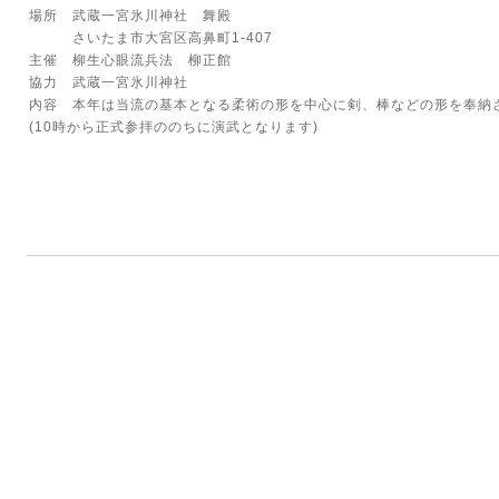
場所 武蔵一宮氷川神社 舞殿
さいたま市大宮区高鼻町1-407
主催 柳生心眼流兵法 柳正館
協力 武蔵一宮氷川神社
内容 本年は当流の基本となる柔術の形を中心に剣、棒などの形を奉納
(10時から正式参拝ののちに演武となります)