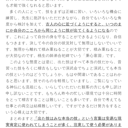
も才能で強くなれると思います。
多くの人にとって、技をまずは正確に習い、いろいろな機会に
練習し、先生に批評をいただだきながら、自分でもいろいろな角
度から検討を加えて、
古人の心に近づくようにすると、いつのま
にか自分のこころから同じように技が出てくるようになる
ので
す。これによって自分の身を守ることができるようになり、自信
もつきます。決して今の自分の状況対して無理はしないでいいで
す。無理から離れて積み重ねることが大切です。積み重ねること
が大切なのです。桃生の師弟合祀碑でいう「秉心塞淵」です。
このような態度とは逆に、出た技はすべて本当の技だから、昔
習った技をろくに稽古もしないで演武会でちょと演武しても本当
の技というのはどうでしょうか。もはや間違いであることはわか
ると思います。技そのものを軽視していますし、ご覧になってい
る神仏にも流祖にも、いらしていただいた観客の方にも申し訳け
申し訳ないことです。もちろん昨今の忙しい環境では十分に時間
をとって稽古することは難しいことも多いです。自分で考えても
仕事との両立は結構難しいです。ですができるだけ努力をすると
いう心構えは大切です。
まとめますと
「出た技はみな本当の技」という言葉は安易な現
実肯定に使われてしまうことが多く、注意して使う必要がありま