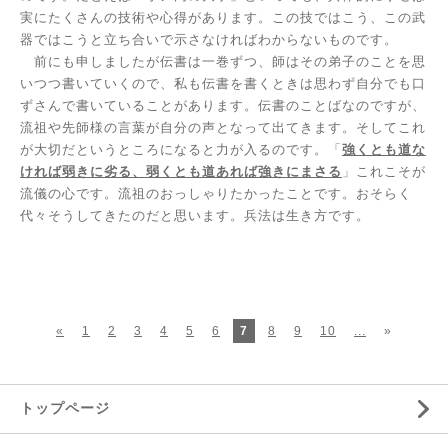
実にたくさんの技術や心得があります。この技ではこう、この武
器ではこうと立ち合いで示さなければわからないものです。
前にも申しましたが伝書は一巻ずつ、師はその弟子のことを思
いつつ書いていくので、私も伝書を書くときは思わず自分でも口
ずさんで書いていることがあります。伝書のことばなのですが、
流祖や先師様の言葉が自分の声となって出てきます。そしてこれ
が大切だというところになると力が入るのです。「
強くとも道な
ければ弱きに劣る、弱くとも道あれば強きにまさる
」これこそが
流儀の心です。流祖のおっしゃりたかったことです。おそらく
代々そうしてきたのだと思います。兵法は生き方です。
«
1
2
3
4
5
6
7
8
9
10
...
»
トップページ