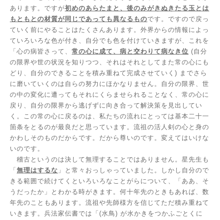
あります。ですが
初めのあらたまと、後のみがきぬきたる玉とは
もともとの材質が同じであっても異なるもの
です。ですので戻っ
ていく前にやることはたくさんあります。外界からの情報によっ
ていろいろな色が付き、自分でも色を付けていきますが、これを
「心の病皆さって、
常の心に成て、病と交わりて病なき位
(
自分
の限界や世の状況を知りつつ、それはそれとしてまた常の心にも
どり、自分のできることを積み重ねて完成させていく
)
までさら
に磨いていくのは自らの努力にほかなりません。自分の限界、世
の中の変化に遭ってもそれにくらませられることなく、常の心に
戻り、自分の限界から逃げずに向き合って解決策を見出してい
く。この常の心に戻るのは、私たちの流れにとっては基本二十一
箇条をとるのが最良だと思っています。流祖の活人剣の心と身の
かわしそのものだからです。だから尊いのです。変えてはいけな
いのです。
稽古というのは決して無理することではありません。星先生も
「
無理はするな
」と常々おっしゃっていました。しかし自分ので
きる範囲で続けてくといろいろなことがらについて、「ああ、そ
うだったか」とわかる時がきます。何十年先のときもあれば、数
年先のこともあります。流祖や先師様方を信じてただ積み重ねて
いきます。兵法家伝書では「
(
水鳥
)
が水かきをつかふごとくに