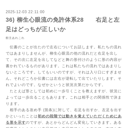
2025-12-03 22:11:00
36) 柳生心眼流の免許体系28 右足と左
足はどっちが正しいか
館主あれこれ
伝書のことが出たので左右についてお話します。私たちの流れ
ではあまりしませんが、柳生心眼流の他の流れだと右足を出し
て、その次に左足を出してなどと舞の形付けのように形の内容が
書かれているものがあります。これは私たちの流れではあまりし
ないところです。してもいいのですが、それは入り口にすぎませ
ん。それどころか伝書には左右が逆転して出ていたりします。そ
れでよいのです。なぜかというと状況次第だからです。
たとえば形としては初めに一歩引くことを教えますが、状況に
よっては一歩出ることもあります。これは相手との関係性で決ま
ります。
相手のある攻め手
(
箇条
)
に対して、右足を出すか、左足を出す
かといったことは
初めの段階では動きを覚えていただくためにあ
る形を示す
のですが、あとからどんどん変化していきます。ある