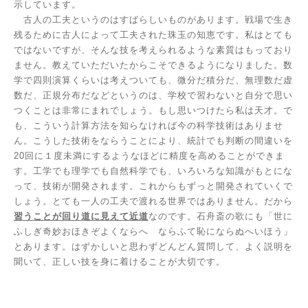
示しています。
古人の工夫というのはすばらしいものがあります。戦場で生き
残るために古人によって工夫された珠玉の知恵です。私はとても
ではないですが、そんな技を考えられるような素質はもっており
ません。教えていただいたからこそできるようになりました。数
学で四則演算くらいは考えついても、微分だ積分だ、無理数だ虚
数だ、正規分布だなどというのは、学校で習わないと自分で思い
つくことは非常にまれでしょう。もし思いつけたら私は天才。で
も、こういう計算方法を知らなければ今の科学技術はありませ
ん。こうした技術をならうことにより、統計でも判断の間違いを
20
回に１度未満にするようなほどに精度を高めることができま
す。工学でも理学でも自然科学でも、いろいろな知識がもとにな
って、技術が開発されます。これからもずっと開発されていくで
しょう。とても一人の工夫で渡れる世界ではありません。だから
習うことが回り道に見えて近道
なのです。石舟斎の歌にも「世に
ふしぎ奇妙おほきぞよくならへ ならふて恥にならぬへいほう」
とあります。はずかしいと思わずどんどん質問して、よく説明を
聞いて、正しい技を身に着けることが大切です。