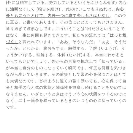
(
外には稽古している、努力しているというそぶりもみせず
)
内心
に油断なくして
(
稽古を続け
)
、此のけいこつもりぬれば、
内心
外ともにうちとけて、内外一つに成て少しもさはりなし
。この位
に至る」と書いてあります。その位にとどまってもいけません。
通り過ぎて跡形なしです。こういうことは
1
回だけということで
はなく一生に何回も起きてきます。私たちの流れでは
「はっと気
づく」
と言われています。「ああ、そうなんだ」「ああ、そうだ
ったか」とわかる、腹おちする、納得する、了解
(
りょうげ、り
ょうかい
)
する、理解する、体解
(
たいげ
)
する、本当にわかると
いってもいいでしょう。外からの言葉や概念上で「知っている」
が本当に自分のものになっていく瞬間です。何度も何度も気づき
ながら歩いていきます。その前提として常の心を保つことはとて
も大切なのです。どのように速く力強く動いても、心を保って自
分と相手の心と体の状態と関係性を観察し続けることをやめては
なりません。いざというときはそういう心の状態をつくるのでは
なく、二十一箇条を取っているときのいつもの心に戻っていくの
です。