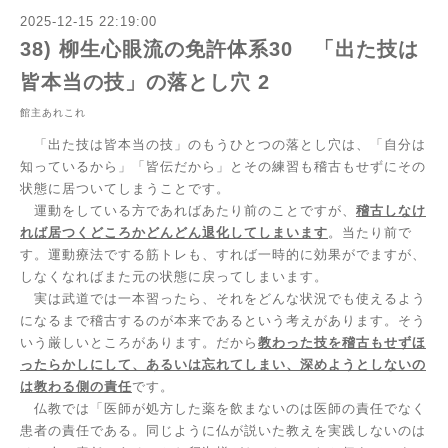
2025-12-15 22:19:00
38) 柳生心眼流の免許体系30 「出た技は
皆本当の技」の落とし穴 2
館主あれこれ
「出た技は皆本当の技」のもうひとつの落とし穴は、「自分は
知っているから」「皆伝だから」とその練習も稽古もせずにその
状態に居ついてしまうことです。
運動をしている方であればあたり前のことですが、
稽古しなけ
れば居つくどころかどんどん退化してしまいます
。当たり前で
す。運動療法でする筋トレも、すれば一時的に効果がでますが、
しなくなればまた元の状態に戻ってしまいます。
実は武道では一本習ったら、それをどんな状況でも使えるよう
になるまで稽古するのが本来であるという考えがあります。そう
いう厳しいところがあります。だから
教わった技を稽古もせずほ
ったらかしにして、あるいは忘れてしまい、深めようとしないの
は教わる側の責任
です。
仏教では「医師が処方した薬を飲まないのは医師の責任でなく
患者の責任である。同じように仏が説いた教えを実践しないのは