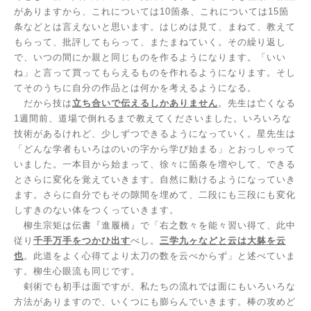
がありますから、これについては
10
箇条、これについては
15
箇
条などとは言えないと思います。はじめは見て、まねて、教えて
もらって、批評してもらって、またまねていく。その繰り返し
で、いつの間にか親と同じものを作るようになります。「いい
ね」と言って買ってもらえるものを作れるようになります。そし
てそのうちに自分の作品とは何かを考えるようになる。
だから技は
立ち合いで伝えるしかありません
。先生は亡くなる
1
週間前、道場で倒れるまで教えてくださいました。いろいろな
技術があるけれど、少しずつできるようになっていく。星先生は
「どんな学者もいろはのいの字から学び始まる」とおっしゃって
いました。一本目から始まって、徐々に箇条を増やして、できる
とさらに変化を覚えていきます。自然に動けるようになっていき
ます。さらに自分でもその隙間を埋めて、二段にも三段にも変化
しすきのない体をつくっていきます。
柳生宗矩は伝書『進履橋』で「右之数々を能々習い得て、此中
従り
千手万手をつかひ出す
べし。
三学九ヶなどと云は大躰を云
也
。此道をよく心得てより太刀の数を云べからず」と述べていま
す。柳生心眼流も同じです。
剣術でも初手は面ですが、私たちの流れでは面にもいろいろな
方法がありますので、いくつにも膨らんでいきます。棒の攻めど