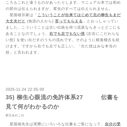
ころもこれと違うものがあったりします。マニュアル本では初め
の部分は伝えられますが、変化のすべては伝えられません。
星国雄宗家は「
こういうことが出来てはじめて北の柳生もまだ
大丈夫だと
(
他流の人から
)
言ってもらえる
」とおっしゃってい
ました。こういうことは古い伝統を持つ流派ならきっとどこにも
あることなのでしょう。
右でも左でもない技
(
左右にこだわらな
い技
)
を使い出だすのうちの流れです。そのように精進稽古を続
けます。ですから右でも左でも正しい。「出た技はみな本当の
技」と言われます。
2025-11-24 22:05:00
35) 柳生心眼流の免許体系27 伝書を
見て何がわかるのか
館主あれこれ
星国雄先生は実際にいろいろな伝書をご覧になって、
自分の受