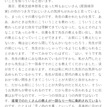
いことを知っていると思います。
過日、星裕文総本部長と会った時もおじいさん
(
星国雄宗
家
)
の印のつき方でおじいさんの気持ちがわかると言っていまし
た。まったくその通りなのです。先生の書かれたものを見て、あ
あ、あのときは先生にこういうことを教わった、こういうことを
教わったがまだ自分では理解できていなかった、なんとそのよう
なことであったか等々。伝書を見て先生の教えを思い出し、先生
の教えにもどっていくことができます。「お前にこう教えたじゃ
ないか。俺ははじめから隠してなんかいなかったろう」先生が目
の前にいらして、先生がおっしゃっているようにも感じられるこ
とがあります。「すべてみせていたはずだ」「はい、そうです先
生。先生の動きにみな現われているのですから。私が入門したと
きから先生は二十一箇条でそのことを教えてくださいました」涙
が出てくることがあります。それは私に向けた先生のお気持ちが
込められているからです。先生が流祖と歴代の教えを受けて、な
おかつ長い間生きてきてこういうことが大切だと自分もわかっ
た、だからお前にこういうことが大切なのだと伝えたい。そうい
うお気持ちが察せられるのです。だから昔から言われるように伝
書はお守りなのです。一つ一つの項目は１つの内容ではないで
す。
道場でのたくさんの教えが一語なり一句に集約されている
も
のです。たとえば「手ノ内の大事」といっても、具体的に示せば