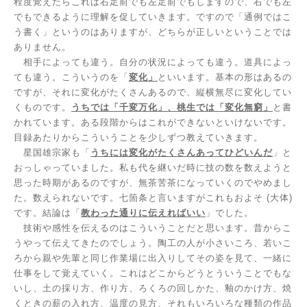
程度覚えたらこれは右足前でも左足前でもしますので、右でも左
でもできるように理解を促していきます。ですので「通例ではこ
う書く」というのはありますが、どちらが正しいということでは
ありません。
相手によっても違う。自分の状況によっても違う。道具によっ
ても違う。こういうのを「
変化」
といいます。基本の形はあるの
ですが、それに変化がたくさんあるので、縦横無尽に変化してい
くものです。
うちでは「千変万化」、桃生では「変化無窮」
と書
かれています。ある段階からはこれができないといけないです。
目録あたりからこういうことを少しずつ教えていきます。
星国雄宗家も「
うちには変化がたくさんあってひどいんだ
」と
おっしゃっていました。私も代を継いだ時に技の数を数えようと
思った時期があるのですが、無茶苦茶になっていくのでやめまし
た。数えられないです。七箇条と言いますがこれもおよそ
(
大体
)
です。結論は「
教わった通りに伝えればいい
」でした。
技術や感性を伝えるのはこういうことだと思います。昔からこ
うやって伝えてきたのでしょう。陶工の人が小さいころ、若いこ
ろから親や先輩と同じ作業場に出入りしてその姿を見て、一緒に
仕事をして覚えていく。これはどこからどうとういうことでもな
いし、土の採り方、作り方、ろくろの回しかた、釉のかけ方、焼
くときの薪の入れ方、温度の見方、それもいろいろな種類の作品