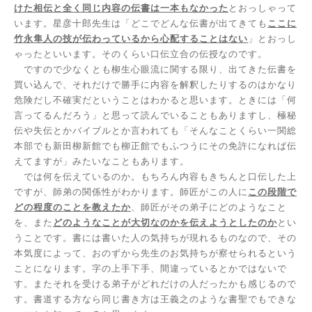
けた相伝と全く同じ内容の伝書は一本もなかった
とおっしゃって
います。星彦十郎先生は「どこでどんな伝書が出てきても
ここに
竹永隼人の技が伝わっているから心配することはない
」とおっし
ゃったといいます。そのくらい口伝立合の伝授なのです。
ですので少なくとも柳生心眼流に関する限り、出てきた伝書を
買い込んで、それだけで勝手に内容を解釈したりするのはかなり
危険だし不確実だということはわかると思います。ときには「何
言ってるんだろう」と思って読んでいることもありますし、極秘
伝や失伝とかバイブルとか言われても「そんなことくらい一関総
本部でも新田柳新館でも柳正館でもふつうにその免許になれば伝
えてますが」みたいなこともあります。
では何を伝えているのか。もちろん内容もきちんと口伝した上
ですが、師弟の関係性がわかります。師匠がこの人に
この段階で
どの程度のことを教えたか
、師匠がその弟子にどのようなこと
を、また
どのようなことが大切なのかを伝えようとしたのか
とい
うことです。書には書いた人の気持ちが現れるものなので、その
本気度によって、おのずから先生のお気持ちが察せられるという
ことになります。字の上手下手、間違っているとかではないで
す。またそれを受ける弟子がどれだけの人だったかも感じるので
す。書道する方なら同じ書き方は王義之のような書聖でもできな