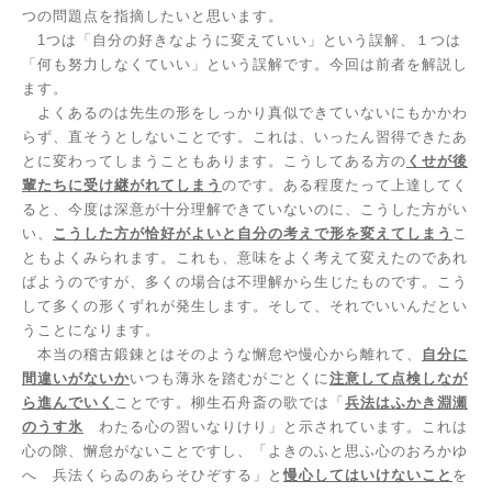
つの問題点を指摘したいと思います。
1
つは「自分の好きなように変えていい」という誤解、１つは
「何も努力しなくていい」という誤解です。今回は前者を解説し
ます。
よくあるのは先生の形をしっかり真似できていないにもかかわ
らず、直そうとしないことです。これは、いったん習得できたあ
とに変わってしまうこともあります。こうしてある方の
くせが後
輩たちに受け継がれてしまう
のです。ある程度たって上達してく
ると、今度は深意が十分理解できていないのに、こうした方がい
い、
こうした方が恰好がよいと自分の考えで形を変えてしまう
こ
ともよくみられます。これも、意味をよく考えて変えたのであれ
ばようのですが、多くの場合は不理解から生じたものです。こう
して多くの形くずれが発生します。そして、それでいいんだとい
うことになります。
本当の稽古鍛錬とはそのような懈怠や慢心から離れて、
自分に
間違いがないか
いつも薄氷を踏むがごとくに
注意して点検しなが
ら進んでいく
ことです。柳生石舟斎の歌では「
兵法はふかき淵瀬
のうす氷
わたる心の習いなりけり」と示されています。これは
心の隙、懈怠がないことですし、「よきのふと思ふ心のおろかゆ
へ 兵法くらゐのあらそひぞする」と
慢心してはいけないこと
を