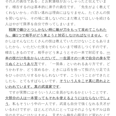
その人の責任である」とお釈迦様がおっしゃったと伝えていま
す。稽古するのは基本的に弟子の責任です。「先生がよく教えて
くれないから」の言い逃れは理由にはなりません。たくさんの技
を習いながら、その域に達しないのにまだ教えてほしいを続ける
人はやがて限界を自分で作ってしまいます。
戦陣で鎌ひとつしかない時に敵が刀をもって攻めてこられた
ら、鎌
1
つで相手がどう来ようと対応しなければなりません
。む
かしはそんなにたくさんの技は教えていただけないこともありま
したから、いただいた技をそのくらいまで稽古しつくすのです。
稽古しきるのです。相手がどう来ようとその一本で対応する。
一
本の技だけ先生からいただいて、一生涯その一本で自分の身を守
りぬくというあり方
です。「一箇条」といわれるあり方です。ど
うかわすか、どう攻めるか、ときには石を拾って投げたり足で土
をひっかけたりするかもしれないです。こういうことができたと
したら、とてもすばらしいです。
そういう人をこそ真に恐れよと
いわれています。真の武道家です
。
ですが実際にはそういう人に全員がなれるかということです。
大部分の人は一本習ってもそれを使えるようにはならないでしょ
う
。私もそういう中の一人です。武道も自分で強くなれる天才が
いるわけですが、ほとんどの人にとってはそのようなモデルは自
分のモデルにはなりません。天才なら柳生心眼流など習わなくて