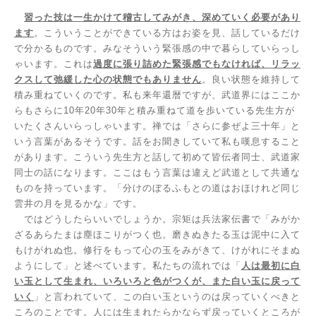
習った技は一生かけて稽古してみがき、深めていく必要があり
ます
。こういうことができている方はお姿を見、話しているだけ
で分かるものです。みなそういう緊張感の中で暮らしていらっし
ゃいます。これは
過度に張り詰めた緊張感でもなければ、リラッ
クスして弛緩した心の状態でもありません
。良い状態を維持して
積み重ねていくのです。私も来年還暦ですが、武道界にはここか
らもさらに
10
年
20
年
30
年と積み重ねて道を歩いている先生方が
いたくさんいらっしゃいます。禅では「さらに参ぜよ三十年」と
いう言葉があるそうです。話をお聞きしていて私も嘆息すること
があります。こういう先生方と話して初めて皆伝者同士、武道家
同士の話になります。ここはもう言葉は違えど武道として共通な
ものを持っています。「分けのぼるふもとの道はおほけれど同じ
雲井の月を見るかな」です。
ではどうしたらいいでしょうか。宗矩は兵法家伝書で「みがか
ざるあらたまは塵ほこりがつく也。磨きぬきたる玉は泥中に入て
もけがれぬ也。修行をもって心の玉をみがきて、けがれにそまぬ
ようにして」と述べています。私たちの流れでは「
人は最初に白
い玉として生まれ、いろいろと色がつくが、また白い玉に戻って
いく
」と言われていて、この白い玉というのは戻っていくべきと
ころのことです。人には生まれたらかならず戻っていくところが